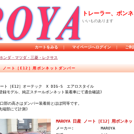
トレーラー、ボンネッ
いいものあります
カートをみる
｜
マイページへログイン
｜
ご利
ホンダ・マツダ・三菱・レクサス
日産 ノート［E12］用ボンネットダンパー
ト［E12］オーテック X DIG-S エアロスタイル
月登録モデル、純正スチールボンネット装着車にて適合確認)
口部の高さはダンパー装着前とほぼ同等です。
先端部にて計測)
MAROYA 日産 ノート［E12］用ボンネ
メーカー:
MAROYA