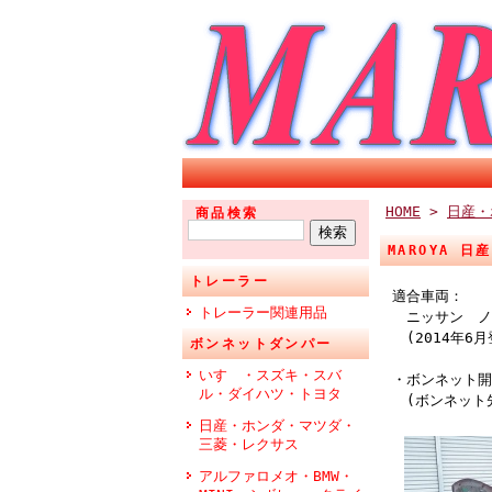
HOME
>
日産・
商品検索
MAROYA 
トレーラー
適合車両：
トレーラー関連用品
ニッサン ノー
(2014年6
ボンネットダンパー
いすゞ・スズキ・スバ
・ボンネット開
ル・ダイハツ・トヨタ
(ボンネット
日産・ホンダ・マツダ・
三菱・レクサス
アルファロメオ・BMW・