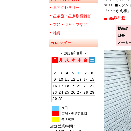
す!! ■スタ
車アクセサリー
「つっかえ棒」
星条旗・星条旗柄雑貨
■ 商品仕様
衣類・キャップなど
製品名
雑貨
型番
メーカ
カレンダー
＜
2026年8月
＞
日
月
火
水
木
金
土
1
2
3
4
5
6
7
8
9
10
11
12
13
14
15
16
17
18
19
20
21
22
23
24
25
26
27
28
29
30
31
今日
店舗・発送定休日
発送定休日
店舗営業時間：