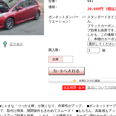
型番:
941
価格:
20,680円 (税込
ボンネットダンパー バ
スタンダードタイ
リエーション:
ル。
ブラックカーボン
プ効果も抜群です
しかも、この価格
く、本物のカーボ
拡大表示
購入数:
個
在庫
返品についての詳
■じゃまな「つっかえ棒」が無くなり、作業性がアップ。 ■ボンネットオープ
で、取付け簡単、開閉操作もきわめてスムーズ！ ■もちろん、高級感もアッ
レスアップ効果も抜群。 しかも、この価格でも、カーボン調やカーボンル