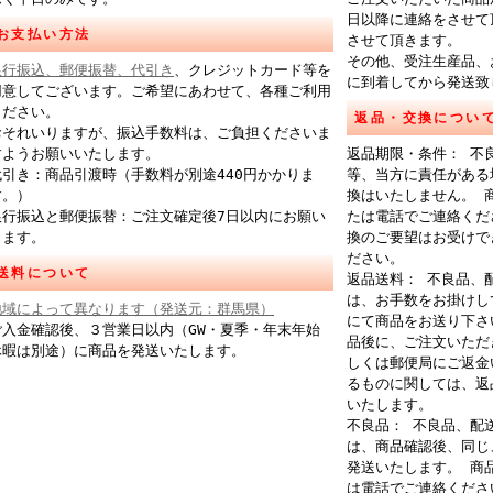
日以降に連絡をさせて
お支払い方法
させて頂きます。
その他、受注生産品、
銀行振込、郵便振替、代引き
、クレジットカード等を
に到着してから発送致
用意してございます。ご希望にあわせて、各種ご利用
ください。
返品・交換につい
おそれいりますが、振込手数料は、ご負担くださいま
すようお願いいたします。
返品期限・条件： 不
代引き：商品引渡時（手数料が別途440円かかりま
等、当方に責任がある
す。）
換はいたしません。 
銀行振込と郵便振替：ご注文確定後7日以内にお願い
たは電話でご連絡くだ
します。
換のご要望はお受けで
ださい。
送料について
返品送料： 不良品、
は、お手数をお掛けし
地域によって異なります（発送元：群馬県）
にて商品をお送り下さ
ご入金確認後、３営業日以内（GW・夏季・年末年始
品後に、ご注文いただ
休暇は別途）に商品を発送いたします。
しくは郵便局にご返金
るものに関しては、返
いたします。
不良品： 不良品、配
は、商品確認後、同じ
発送いたします。 商
は電話でご連絡くださ