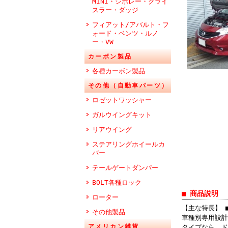
MINI・シボレー・クライ
スラー・ダッジ
フィアット/アバルト・フ
ォード・ベンツ・ルノ
ー・VW
カーボン製品
各種カーボン製品
その他（自動車パーツ）
ロゼットワッシャー
ガルウイングキット
リアウイング
ステアリングホイールカ
バー
テールゲートダンパー
BOLT各種ロック
■ 商品説明
ローター
【主な特長】 
その他製品
車種別専用設計
アメリカン雑貨
タイプなら、ド