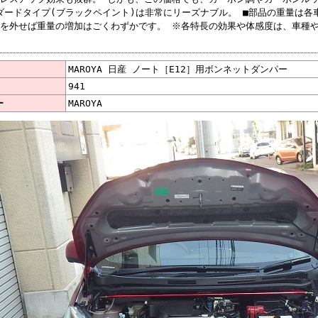
ンダードタイプ(ブラックペイント)は非常にリーズナブル。 ■部品の重量は各
を外せば重量の増加はごくわずかです。 ※各特長の効果や体感度は、車種
MAROYA 日産 ノート［E12］用ボンネットダンパー
941
ー
MAROYA