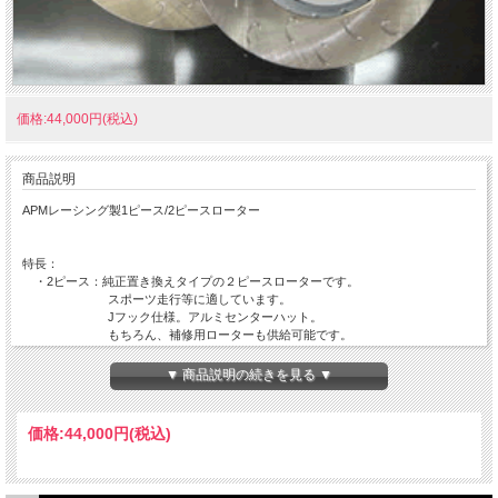
価格:44,000円(税込)
商品説明
APMレーシング製1ピース/2ピースローター
特長：
・2ピース：純正置き換えタイプの２ピースローターです。
スポーツ走行等に適しています。
Jフック仕様。アルミセンターハット。
もちろん、補修用ローターも供給可能です。
・1ピース：純正置き換えタイプのローターです。
▼ 商品説明の続きを見る ▼
純正ローターの補修交換用にお勧めの低価格タイプです。
Jフック仕様。リバースマウントタイプ(フロント用のみ)。
価格:
44,000円
(税込)
※86/BRZ以外、全て純正ブレンボキャリパー車用です。
※GDB、GRB(フロント)用はPCD100/114.3兼用の10穴仕様です。
注）輸入品ための為替が急激に変動した場合は、予告なく価格の変更をする場合が