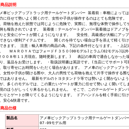
 商品説明
メ車ピックアップトラック用テールゲートダンパー 装着前：車種によっては約
力に任せて勢いよく開くので、女性や子供が操作するのはとても危険です。
、荷物を抱えた状態では同じように危険で、実際に、無理な体勢で操作して
例も報告されています。 装着後：テールゲートダンパー装着後はドアノブ
りと安全にゲートが開くようになります。 安全性、高級感が大幅にアップ
できない便利アイテムです。 開くのを待てない場合は手を添えて軽く引け
できます。 注意：輸入車用の商品の為、下記の条件付となります。 ・上記
。 ＭＡＲＯＹＡではフォードＦ３５０(00モデル)とラム(02モデル)以
２００８年１１月現在。随時更新します。) 表記の車両で適合しなかった
り、返品をお受けします。 ・取扱説明書は英語です。(当店にてサポート可
、取り寄せにお時間をいただく場合があります。 アメ車のピックアップト
、女性や子供が開ける際や、大人の男性でも荷物を抱えて片手で操作する際
ではありません。 最新モデルのトヨタタンドラ等では勢いよく開かないよ
が、多くのモデルでは、この重たいゲートが重力に任せて勢いよく開いてし
現のほうがしっくり来るかもしれません。 そこで、このテールゲートダン
たりとゲートが降りてくるようになります。 ドアハンドルを軽く手前に引
、安心&快適です。
 商品仕様
製品名
アメ車ピックアップトラック用テールゲートダンパー
07-09モデル用