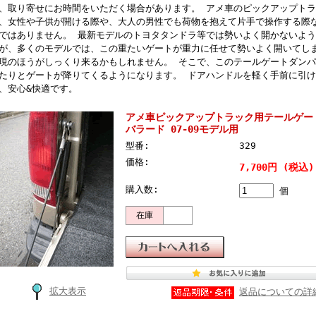
、取り寄せにお時間をいただく場合があります。 アメ車のピックアップト
、女性や子供が開ける際や、大人の男性でも荷物を抱えて片手で操作する際
ではありません。 最新モデルのトヨタタンドラ等では勢いよく開かないよ
が、多くのモデルでは、この重たいゲートが重力に任せて勢いよく開いてし
現のほうがしっくり来るかもしれません。 そこで、このテールゲートダン
たりとゲートが降りてくるようになります。 ドアハンドルを軽く手前に引
、安心&快適です。
アメ車ピックアップトラック用テールゲー
バラード 07-09モデル用
型番:
329
価格:
7,700円 (税込)
購入数:
個
在庫
拡大表示
返品についての詳