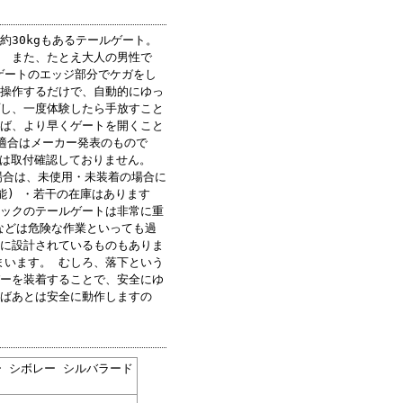
30kgもあるテールゲート。
 また、たとえ大人の男性で
ゲートのエッジ部分でケガをし
を操作するだけで、自動的にゆっ
し、一度体験したら手放すこと
ば、より早くゲートを開くこと
適合はメーカー発表のもので
外は取付確認しておりません。
場合は、未使用・未装着の場合に
能) ・若干の在庫はあります
ラックのテールゲートは非常に重
などは危険な作業といっても過
うに設計されているものもありま
まいます。 むしろ、落下という
パーを装着することで、安全にゆ
けばあとは安全に動作しますの
 シボレー シルバラード