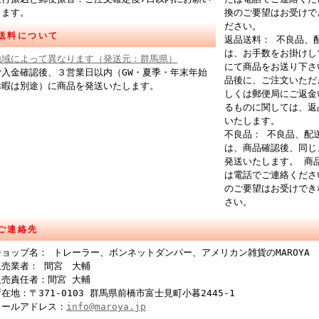
します。
換のご要望はお受けで
ださい。
送料について
返品送料： 不良品、
は、お手数をお掛けし
地域によって異なります（発送元：群馬県）
にて商品をお送り下さ
ご入金確認後、３営業日以内（GW・夏季・年末年始
品後に、ご注文いただ
休暇は別途）に商品を発送いたします。
しくは郵便局にご返金
るものに関しては、返
いたします。
不良品： 不良品、配
は、商品確認後、同じ
発送いたします。 商
は電話でご連絡くださ
のご要望はお受けでき
さい。
ご連絡先
ショップ名： トレーラー、ボンネットダンパー、アメリカン雑貨のMAROYA
販売業者： 間宮 大輔
販売責任者：間宮 大輔
在地：〒371-0103 群馬県前橋市富士見町小暮2445-1
メールアドレス：
info@maroya.jp