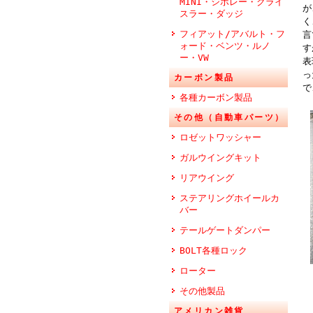
MINI・シボレー・クライ
が
スラー・ダッジ
く
フィアット/アバルト・フ
言
ォード・ベンツ・ルノ
す
ー・VW
表
っ
カーボン製品
で
各種カーボン製品
その他（自動車パーツ）
ロゼットワッシャー
ガルウイングキット
リアウイング
ステアリングホイールカ
バー
テールゲートダンパー
BOLT各種ロック
ローター
その他製品
アメリカン雑貨