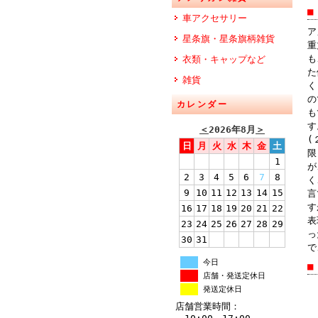
■
車アクセサリー
ア
星条旗・星条旗柄雑貨
重
も
衣類・キャップなど
た
雑貨
く
の
カレンダー
も
す
＜
2026年8月
＞
(
日
月
火
水
木
金
土
限
1
が
2
3
4
5
6
7
8
く
9
10
11
12
13
14
15
言
す
16
17
18
19
20
21
22
表
23
24
25
26
27
28
29
っ
30
31
で
今日
■
店舗・発送定休日
発送定休日
店舗営業時間：