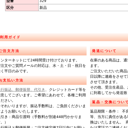
型番
329
区分
新品
ご利用ガイド
ご注文方法
発送について
インターネットにて24時間受け付けております。
在庫のある商品は、通
ご注文やご質問メールの対応は、水・土・日・祝日を
ます。
除く平日のみです。
ご注文いただいた商品
日以降に連絡をさせて
お支払い方法
させて頂きます。
その他、受注生産品、
銀行振込、郵便振替、代引き
、クレジットカード等を
に到着してから発送致
用意してございます。ご希望にあわせて、各種ご利用
ください。
返品・交換につい
おそれいりますが、振込手数料は、ご負担くださいま
すようお願いいたします。
返品期限・条件： 不
代引き：商品引渡時（手数料が別途440円かかりま
等、当方に責任がある
す。）
換はいたしません。 
銀行振込と郵便振替：ご注文確定後7日以内にお願い
たは電話でご連絡くだ