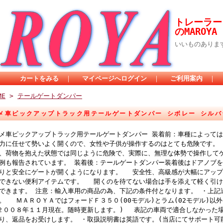
トレーラー
のMAROYA
いいものありま
カートをみる
｜
マイページへログイン
｜
ご利用案内
｜
ME
>
テールゲートダンパー
メ車ピックアップトラック用テールゲートダンパー シボレー シルバラ
メ車ピックアップトラック用テールゲートダンパー 装着前：車種によっては約
力に任せて勢いよく開くので、女性や子供が操作するのはとても危険です。
、荷物を抱えた状態では同じように危険で、実際に、無理な体勢で操作して
例も報告されています。 装着後：テールゲートダンパー装着後はドアノブ
りと安全にゲートが開くようになります。 安全性、高級感が大幅にアップ
できない便利アイテムです。 開くのを待てない場合は手を添えて軽く引け
できます。 注意：輸入車用の商品の為、下記の条件付となります。 ・上記
。 ＭＡＲＯＹＡではフォードＦ３５０(00モデル)とラム(02モデル)以
２００８年１１月現在。随時更新します。) 表記の車両で適合しなかった
り、返品をお受けします。 ・取扱説明書は英語です。(当店にてサポート可