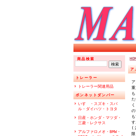
HO
商品検索
ア
トレーラー
ア
トレーラー関連用品
重
も
ボンネットダンパー
た
いすゞ・スズキ・スバ
く
ル・ダイハツ・トヨタ
の
も
日産・ホンダ・マツダ・
す
三菱・レクサス
(
アルファロメオ・BMW・
限