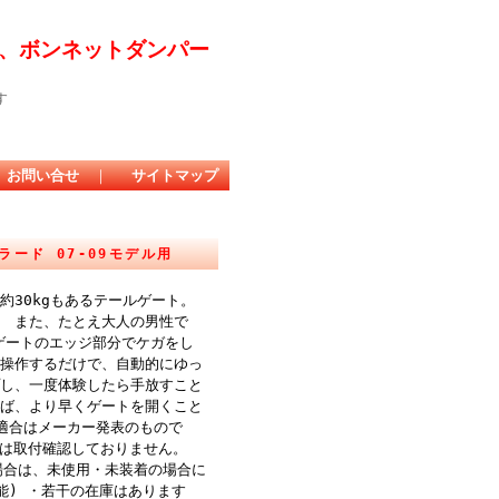
、ボンネットダンパー
す
お問い合せ
｜
サイトマップ
ード 07-09モデル用
30kgもあるテールゲート。
 また、たとえ大人の男性で
ゲートのエッジ部分でケガをし
を操作するだけで、自動的にゆっ
し、一度体験したら手放すこと
ば、より早くゲートを開くこと
適合はメーカー発表のもので
外は取付確認しておりません。
場合は、未使用・未装着の場合に
能) ・若干の在庫はあります