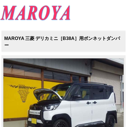
MAROYA 三菱 デリカミニ［B38A］用ボンネットダンパ
ー